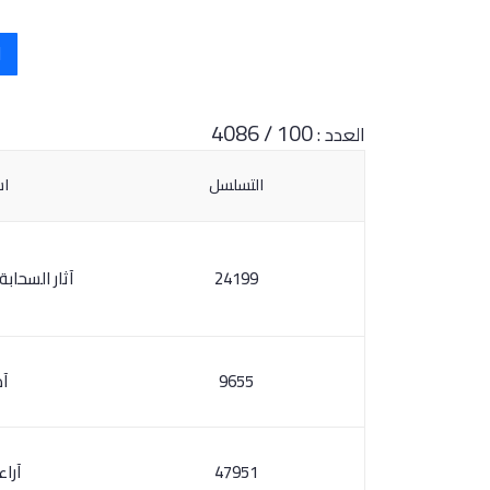
1
100 / 4086
العدد :
التسلسل
اس
24199
آثار السحاب
9655
آد
47951
آراء