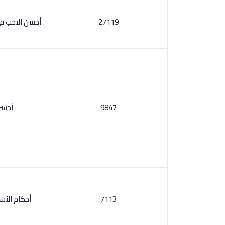
27119
أحسن النخب ف
9847
أحسن
7113
أحكام الآشع