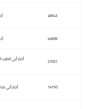
48543
أح
44606
أح
أخبار أبي الطيب ا
27031
14750
أخبار أبي تم