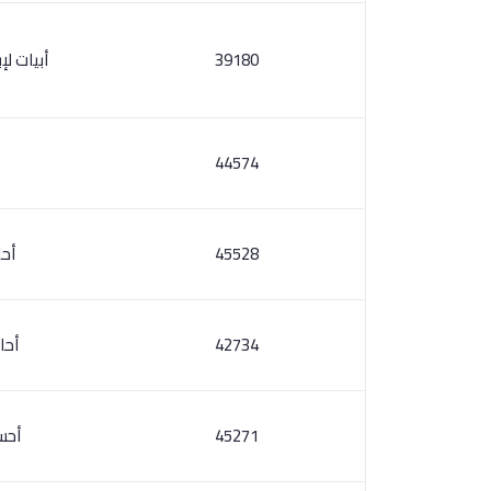
39180
أبيات لإ
44574
45528
أحا
42734
أحا
45271
أحس