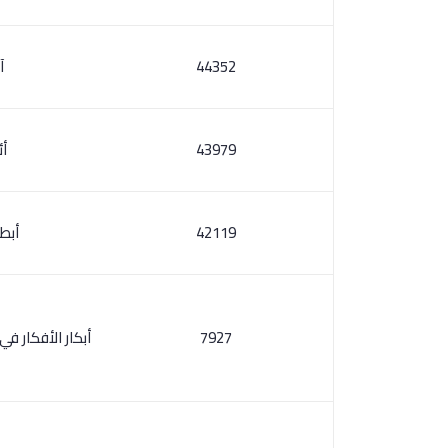
44352
آ
43979
أئ
42119
أبطا
7927
أبكار الأفكار في