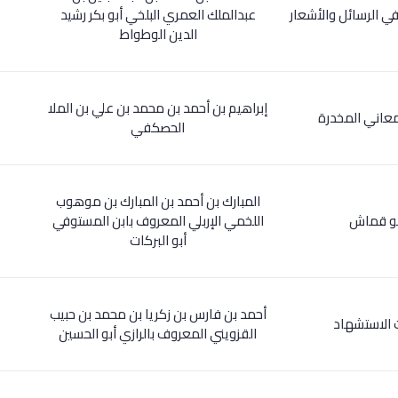
 في الرسائل والأشعار
عبدالملك العمري البلخي أبو بكر رشيد
الدين الوطواط
إبراهيم بن أحمد بن محمد بن علي بن الملا
لمعاني المخدرة
الحصكفي
المبارك بن أحمد بن المبارك بن موهوب
بو قماش
اللخمي الإربلي المعروف بابن المستوفي
أبو البركات
أحمد بن فارس بن زكريا بن محمد بن حبيب
ت الاستشهاد
القزويني المعروف بالرازي أبو الحسين