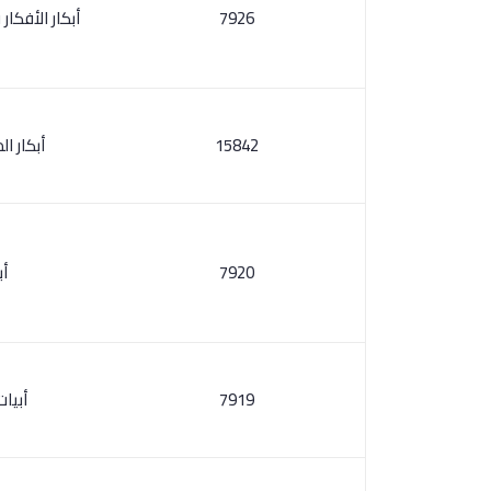
7926
أبكار الأفكار
15842
أبكار ا
7920
أ
7919
أبيا