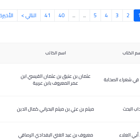
2
3
4
5
...
...
40
41
التالي >
الأخيرة
م الكتاب
اسم الكاتب
عثمان بن عتيق بن عثمان القيسي ابن
ة في شعراء الصحابة
عمر المعروف بابن عربية
اب البحث
ميثم بن علي بن ميثم البحراني كمال الدين
 أبي العلاء
معروف بن عبد الغني البفدادي الرصافي