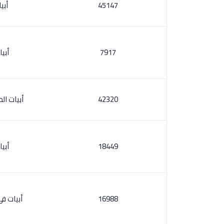
45147
أبي
7917
أبي
42320
أبيات ال
18449
أبي
16988
أبيات ف