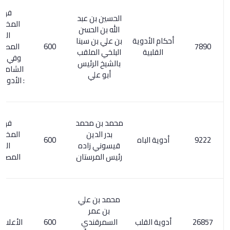
فهرس
الحسين بن عبد
المخطوطات
الله بن الحسن
الطبية
أحكام الأدوية
بن علي بن سينا
600
المصورة/ 9.
القلبية
البلخي الملقب
وفي المعجم
بالشيخ الرئيس
الشامل 250/3
أبو علي
: الأدوية القلبية
محمد بن محمد
فهرس
بدر الدين
المخطوطات
أدوية الباه
600
قيسوني زاده
الطبية
رئيس المرستان
المصورة/ 11
محمد بن علي
بن عمر
أدوية القلب
السمرقندي
600
الأعلام 6/ 280