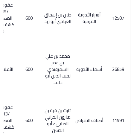
عقود الجوهر
/95. السر
أسرار الأدوية
حنين بن إسحاق
600
المصون على
المركبة
العبادي أبو زيد
كشف الظنون /
180
محمد بن علي
بن عمر
أسماء الأدوية
السمرقندي
600
الأعلام 6/ 280
نجيب الدين أبو
حامد
عقود الجوهر
ثابت بن قرة بن
/113. السر
هارون الحراني
أصناف الامراض
600
المصون على
الصابىء أبو
كشف الظنون /
الحسن
197