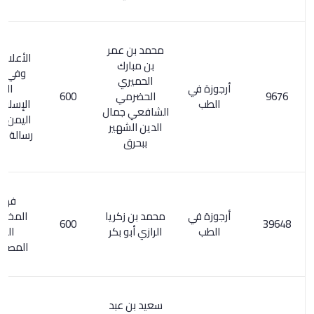
محمد بن عمر
الأعلام 316/6.
بن مبارك
وفي مصادر
الحميري
أرجوزة في
الفكر
الحضرمي
600
الطب
الإسلامي في
الشافعي جمال
اليمن ص 552:
الدين الشهير
رسالة في الطب
ببحرق
فهرس
أرجوزة في
محمد بن زكريا
المخطوطات
600
الطب
الرازي أبو بكر
الطبية
المصورة/ 27
سعيد بن عبد