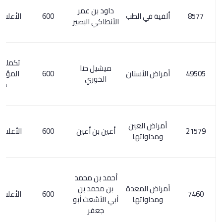
داود بن عمر
ألفية في الطب
600
الأعلام 334/2
الأنطاكي البصير
تكملة معجم
ميشيل حنا
أمراض الأسنان
600
المؤلفين 6/
الخوري
454
أمراض العين
أعين بن أعين
600
الأعلام 1/ 335
ومداواتها
أحمد بن محمد
أمراض المعدة
بن محمد بن
600
الأعلام 209/1
ومداواتها
أبي الأشعث أبو
جعفر