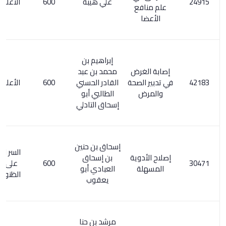
علي هيبة
600
الأعلام 5/ 31
علم منافع
الأعضا
إبراهيم بن
إصابة الغرض
محمد بن عبد
في تدبير الصحة
القادر الحسني
600
الأعلام 1/ 71
والمرض
الطالبي أبو
إسحاق التادلي
إسحاق بن حنين
السر المصون
إصلاح الأدوية
بن إسحاق
600
على كشف
المسهلة
العبادي أبو
الظنون / 196
يعقوب
مرشد بن حنا