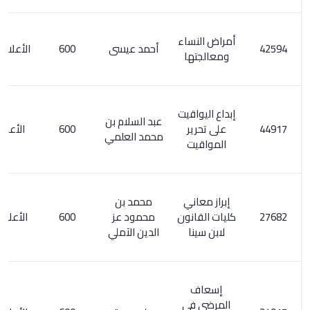
أمراض النساء
أحمد عيسى
600
الأعلام 1/ 192
ومعالجتها
إبداع اليواقيت
عبد السلام بن
على تحرير
600
الأعلام 4/ 8
محمد العلمي
المواقيت
إبراز معاني
محمد بن
كليات القانون
محمود عز
600
الأعلام 7/ 87
لابن سينا
الدين الآملي
إسعاف
المرضى في