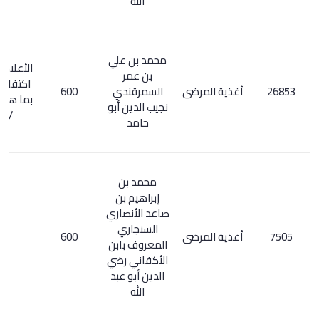
الله
محمد بن علي
الأعلام 6/ 280.
بن عمر
اكتفاء القنوع
أغذية المرضى
السمرقندي
600
بما هو مطبوع
نجيب الدين أبو
/ 223
حامد
محمد بن
إبراهيم بن
صاعد الأنصاري
السنجاري
أغذية المرضى
600
المعروف بابن
الأكفاني رضي
الدين أبو عبد
الله