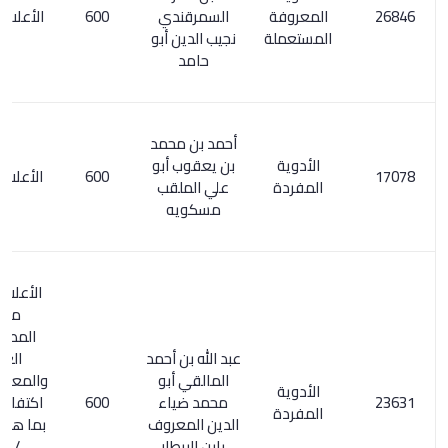
المعروفة
السمرقندي
600
الأعلام 6/ 280
المستعملة
نجيب الدين أبو
حامد
أحمد بن محمد
الأدوية
بن يعقوب أبو
600
الأعلام 212/1
المفردة
علي الملقب
مسكويه
الأعلام 4/ 67.
معجم
المطبوعات
عبد الله بن أحمد
العربية
المالقي أبو
والمعربة 1/ 50.
الأدوية
محمد ضياء
600
اكتفاء القنوع
المفردة
الدين المعروف
بما هو مطبوع
بابن البيطار
/ 223.