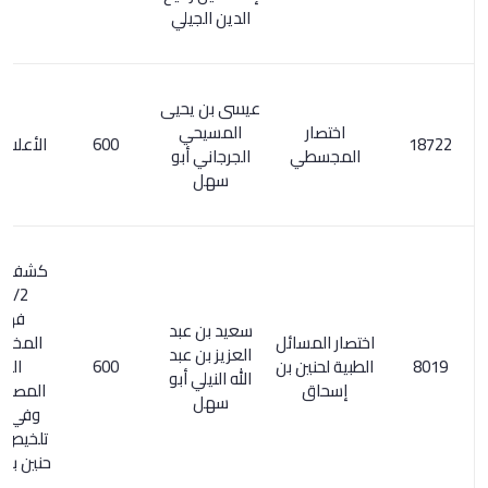
الدين الجيلي
عيسى بن يحيى
اختصار
المسيحي
600
الأعلام 110/5
المجسطي
الجرجاني أبو
سهل
كشف الظنون
1668/2.
فهرس
سعيد بن عبد
اختصار المسائل
المخطوطات
العزيز بن عبد
الطبية لحنين بن
600
الطبية
الله النيلي أبو
إسحاق
المصورة/ 10.
سهل
وفي ص 61:
تلخيص مسائل
حنين بن إسحاق