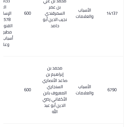
محمد بن علي
ذخائر التراث
بن عمر
العربي
الأسباب
السمرقندي
600
الإسلامي 1/
والعلامات
نجيب الدين أبو
578. اكتفاء
حامد
القنوع بما هو
مطبوع / 223.
أسباب الأمراض
وعلاماتها
محمد بن
إبراهيم بن
صاعد الأنصاري
الأسباب
السنجاري
600
والعلامات
المعروف بابن
الأكفاني رضي
الدين أبو عبد
الله