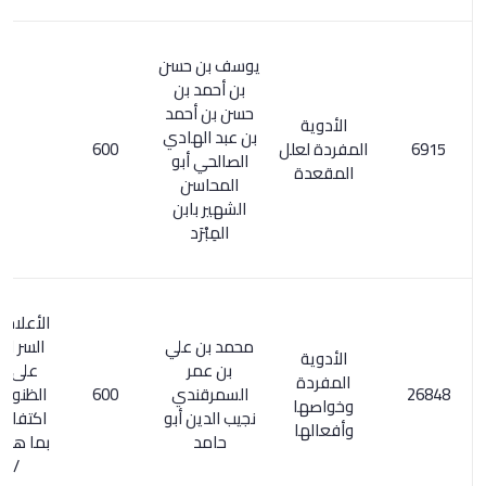
يوسف بن حسن
بن أحمد بن
حسن بن أحمد
الأدوية
بن عبد الهادي
المفردة لعلل
600
الصالحي أبو
المقعدة
المحاسن
الشهير بابن
المِبْرَد
الأعلام 6/ 280.
محمد بن علي
السر المصون
الأدوية
بن عمر
على كشف
المفردة
السمرقندي
600
الظنون / 156.
وخواصها
نجيب الدين أبو
اكتفاء القنوع
وأفعالها
حامد
بما هو مطبوع
/ 223