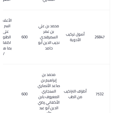
الأعلام 6/ 280.
محمد بن علي
السر المصون
بن عمر
على كشف
أصول تركيب
السمرقندي
600
الظنون / 198.
الأدوية
نجيب الدين أبو
اكتفاء القنوع
حامد
بما هو مطبوع
/ 223
محمد بن
إبراهيم بن
صاعد الأنصاري
أطراف التراكيب
السنجاري
600
من الطب
المعروف بابن
الأكفاني رضي
الدين أبو عبد