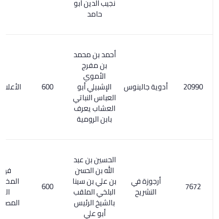
نجيب الدين أبو
حامد
أحمد بن محمد
بن مفرج
الأموي
أدوية جالينوس
الإشبيلي أبو
600
الأعلام 218/1
العباس النباتي
العشاب يعرف
بابن الرومية
الحسين بن عبد
الله بن الحسن
فهرس
أرجوزة في
بن علي بن سينا
المخطوطات
600
التشريح
البلخي الملقب
الطبية
بالشيخ الرئيس
المصورة/ 18
أبو علي