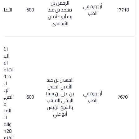
الرحمن بن
أرجوزة في
محمد بن عبد
600
الأعلام 97/3
الطب
ربه أبو عثمان
الأندلسي
الأرجوزة
السينائية.
المعجم
الشامل 250/3.
ذخائر التراث
الحسين بن عبد
العربي
الله بن الحسن
الإسلامي
أرجوزة في
بن علي بن سينا
600
العربي 143/1.
الطب
البلخي الملقب
معجم
بالشيخ الرئيس
المطبوعات
أبو علي
العربية
والمعربة 1/
128. اكتفاء
القنوع بما هو