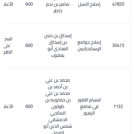
إصلاح النسل
ضاهر بن نجم
600
الأعلام 7/ 202
خاطر
إسحاق بن حنين
السر المصون
إصلاح جوامع
بن إسحاق
600
على كشف
الإسكندرانيين
العبادي أبو
الظنون / 197
يعقوب
محمد بن علي
بن أحمد بن
محمد بن علي
ابتسام الثغور
بن خمارويه بن
في منافع
طولون
600
الأعلام 6/ 291
الزهور
الصالحي
الدمشقي
شمس الدين أبو
الفضل