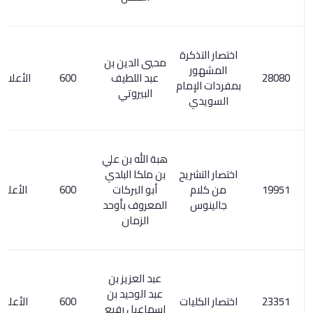
اختصار التذكرة
محيي الدين بن
المشهور
عبد اللطيف
600
الأعلام 7/ 190
بمفردات الإمام
البيروتي
السويدي
هبة الله بن علي
اختصار التشريح
بن ملكا البلدي
من كلام
أبو البركات
600
الأعلام 74/8
جالينوس
المعروف بأوحد
الزمان
عبد العزيز بن
عبد الوحيد بن
اختصار الكليات
600
الأعلام 4/ 22
إسماعيل رفيع