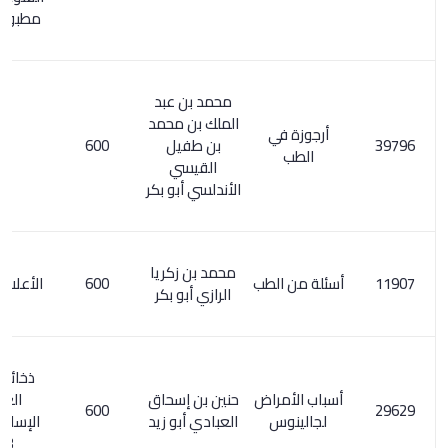
مطبوع / 188
محمد بن عبد
الملك بن محمد
أرجوزة في
بن طفيل
600
الطب
القيسي
الأندلسي أبو بكر
محمد بن زكريا
أسئلة من الطب
600
الأعلام 130/6
الرازي أبو بكر
ذخائر التراث
أسباب الأمراض
حنين بن إسحاق
العربي
600
لجالينوس
العبادي أبو زيد
الإسلامي 1/
483