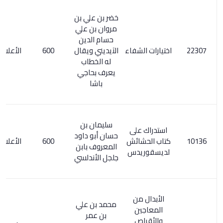
خضر بن علي بن
مروان بن علي
حسام الدين
اختيارات الشفاء
الآيديني ويقال
600
الأعلام 2/307
له الخطاب
يعرف بحاجي
باشا
سليمان بن
استدراك على
حسان أبو داود
كتاب الحشائش
600
الأعلام 123/3
المعروف بابن
لديسقوريدس
جلجل الأندلسي
الأبدال من
محمد بن علي
المعاجين
بن عمر
والأقراص