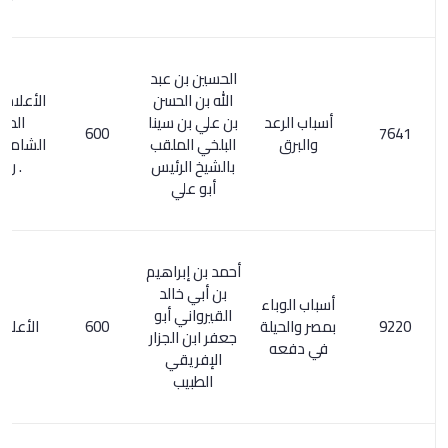
الحسين بن عبد
الله بن الحسن
الأعلام 242/2 .
أسباب الرعد
بن علي بن سينا
المعجم
600
والبرق
البلخي الملقب
الشامل 259/3
بالشيخ الرئيس
. رسالة
أبو علي
أحمد بن إبراهيم
بن أبي خالد
أسباب الوباء
القيرواني أبو
بمصر والحيلة
600
الأعلام 85/1
جعفر ابن الجزار
في دفعه
الإفريقي
الطبيب