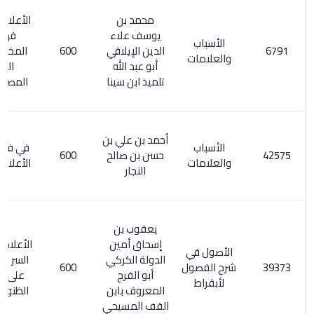
محمد بن
الأعلام 149/7.
يوسف علاء
فهرس
الأسباب
الدين الإيلاقي
600
المخطوطات
والعلامات
أبو عبد الله
الطبية
تلميذ ابن سينا
المصورة/ 28
أحمد بن علي بن
الأسباب
في فن الطب.
حسن بن صالح
600
والعلامات
الأعلام 1/ 183
النجار
يعقوب بن
إسحاق أمين
الأعلام 8/ 196.
الأصول في
الدولة الكركي
السر المصون
شرح الفصول
600
أبو الفرج
على كشف
لأبقراط
المعروف بابن
الظنون / 199
القف المسيحي