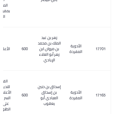
المعروف
بمفردات ابن
البيطار
زهر بن عبد
الملك بن محمد
الأدوية
بن مروان ابن
600
الأعلام 50/3
المفردة
زهر أبو العلاء
الإيادي
الفهرست
إسحاق بن حنين
للنديم / 343.
الأدوية
بن إسحاق
الأعلام 294/1.
600
المفردة
العبادي أبو
السر المصون
يعقوب
على كشف
الظنون / 156