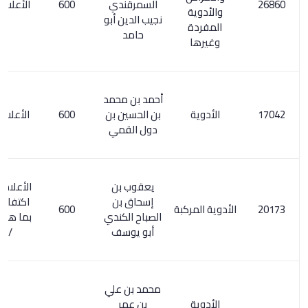
السمرقندي
600
الأعلام 6/ 280
والأدوية
نجيب الدين أبو
المفردة
حامد
وغيرها
أحمد بن محمد
الأدوية
بن الحسين بن
600
الأعلام 208/1
دول القمي
يعقوب بن
الأعلام 8/ 195.
إسحاق بن
اكتفاء القنوع
الأدوية المركبة
600
الصباح الكندي
بما هو مطبوع
أبو يوسف
/ 182
محمد بن علي
الأدوية
بن عمر