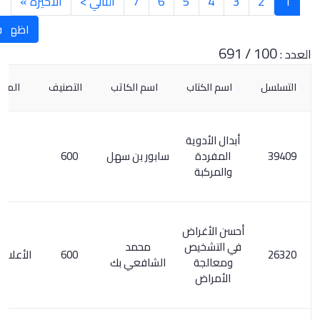
3
4
5
6
7
التالي >
الأخيرة »
اظهار العنوان
فرز تصنيف
1
اسم الكتاب
اسم الكاتب
التصنيف
الملحوظات
أبدال الأدوية
المفردة
سابور بن سهل
600
والمركبة
أحسن الأغراض
في التشخيص
محمد
600
الأعلام 6/ 155
ومعالجة
الشافعي بك
الأمراض