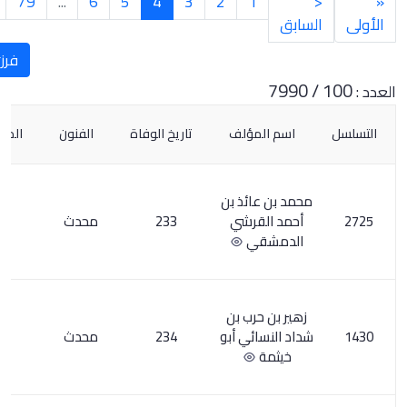
2
3
4
5
6
...
79
80
التالي
الأخيرة
»
>
فرز
ؤلف
تاريخ الوفاة
الفنون
الملحوظات
عدد العناوين
ئذ بن
رشي
233
محدث
3
ي
ب بن
ي أبو
234
محدث
2