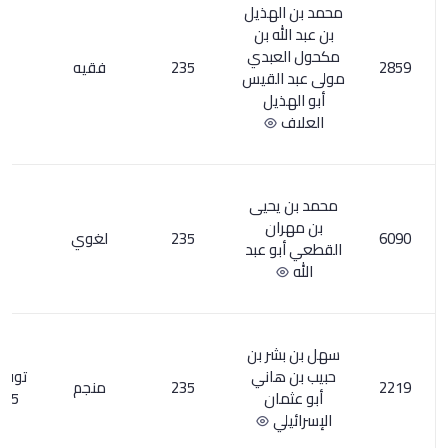
هذيل
ه بن
عبدي
235
فقيه
5
لقيس
يل
حيى
ن
235
لغوي
1
 عبد
ر بن
اني
توفي نحو
235
منجم
18
ان
235هـ
ي