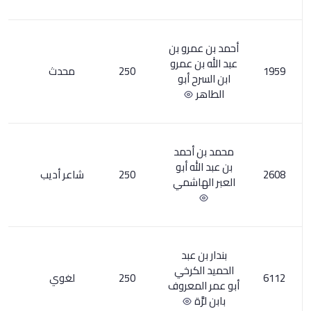
رو بن
 عمرو
250
محدث
1
أبو
حمد
 أبو
250
شاعر أديب
2
اشمي
عبد
كرخي
250
لغوي
2
معروف