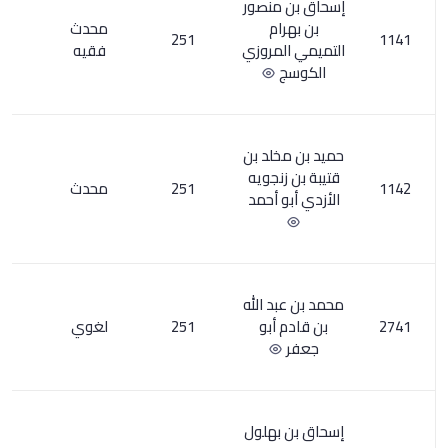
نصور
م
محدث
4
251
مروزي
فقيه
لد بن
جويه
251
محدث
4
أحمد
 الله
أبو
251
لغوي
3
هلول