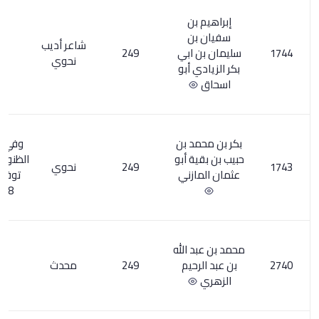
بن
ن
شاعر أديب
 ابي
249
5
نحوي
 أبو
د بن
وفي كشف
ة أبو
الظنون 412/1
249
نحوي
10
ازني
توفي سنة
248هـ
 الله
حيم
249
محدث
1