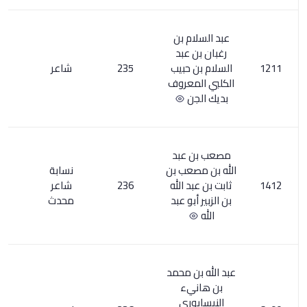
م بن
عبد
حبيب
235
شاعر
1
عروف
ن
عبد
عب بن
نسابة
 الله
236
شاعر
3
و عبد
محدث
 محمد
يء
ري