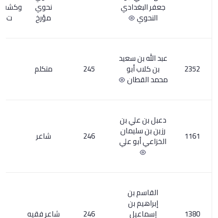
دادي
نحوي
وكشف الظنون
مؤرخ
ت345هـ
 سعيد
بو
245
متكلم
3
ان
ي بن
يمان
246
شاعر
2
و علي
بن
بن
ل
246
شاعر فقيه
4