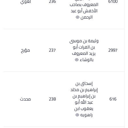
236
لغوي
1
صاحب
 عبد
موسى
أبو
237
مؤرخ
1
روف
ن
 مخلد
 بن
238
محدث
4
أبو
بن