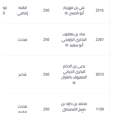
زيار
فقيه
توفي نحو
3
250
ن
إمامي
250هـ
عقوب
اونجي
250
محدث
2
لحكم
ياني
250
شاعر
1
لغزال
ود بن
محدث
صيصي
250
1
فقيه