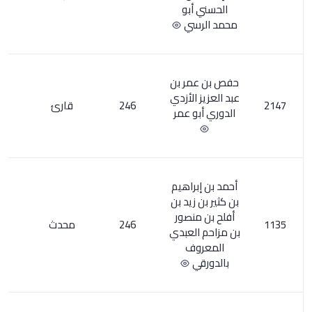
بو
سي
ر بن
لأزدي
246
قارئ
7
 عمر
راهيم
يد بن
نصور
246
محدث
3
لعبدي
ف