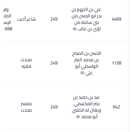
هم بن
وفي ذخائر
سن من
التراث العربي
249
شاعر أديب
1
 من
الإسلامي 2/
لب
698: ت 241هـ
لصباح
بزار
محدث
4
249
أبو
فقيه
د بن
سمي
مفسر
2
249
لكشي
محدث