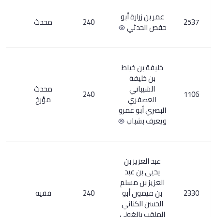
ة أبو
240
محدث
1
ثي
خياط
ة
ي
محدث
5
240
ي
مؤرخ
 عمرو
اب
 بن
عبد
مسلم
أبو
240
فقيه
1
ناني
غولي