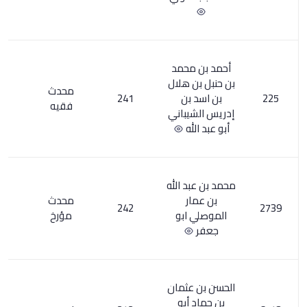
حمد
 هلال
محدث
بن
241
34
فقيه
باني
ه
 الله
ر
محدث
1
242
ابو
مؤرخ
ثمان
أبو