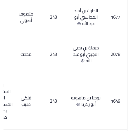
 أسد
متصوف
أبو
243
24
أصولي
يحيى
 عبد
243
محدث
2
وفي
المخطوطات
اسويه
فلكي
الطبية
12
243
طبيب
المصورة/ 242:
يحيى بن
ماسويه