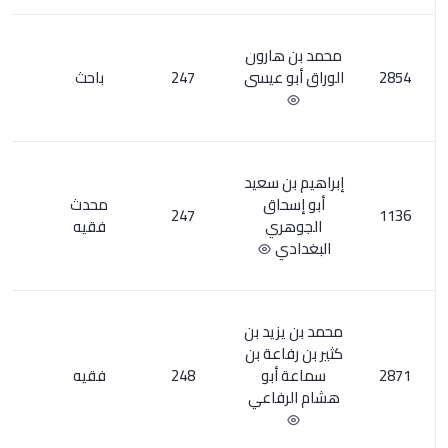
ارون
 عيسى
247
باحث
12
 سعيد
اق
محدث
1
247
ي
فقيه
يد بن
عة بن
بو
248
فقيه
1
اعي