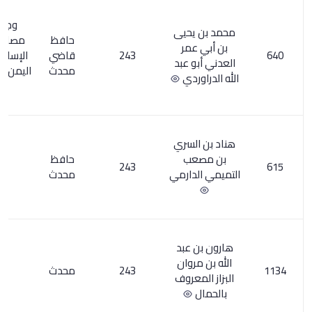
وجاء في
حيى
حافظ
مصادر الفكر
مر
243
قاضي
الإسلامي في
2
 عبد
محدث
اليمن ص 41: ت
ردي
320
لسري
ب
حافظ
1
243
دارمي
محدث
عبد
وان
243
محدث
1
عروف