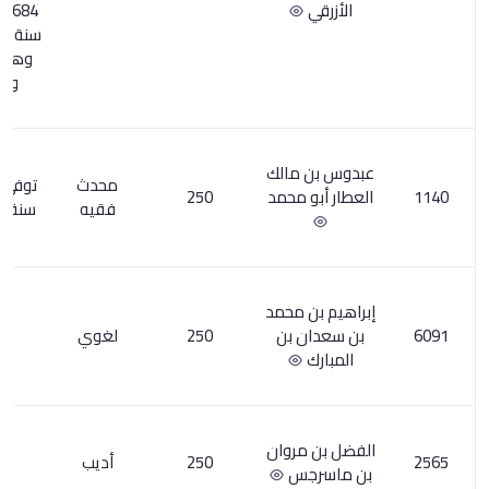
1684: توفي
سنة 297هـ 0
وهو وهم
واضح.
مالك
محدث
توفي حوالي
 محمد
250
2
فقيه
سنة 250هـ
 محمد
 بن
250
لغوي
2
روان
250
أديب
2
س