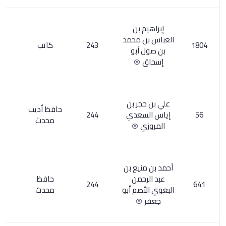
بن
محمد
243
كاتب
5
بو
ر بن
حافظ أديب
عدي
244
1
محدث
يع بن
من
حافظ
1
244
م أبو
محدث