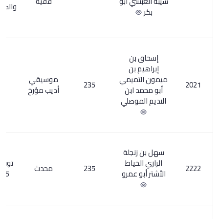
ي أبو
فقيه
والصواب ما
أثبته
ن
بن
ميمي
موسيقي
26
235
ابن
أديب مؤرخ
وصلي
جلة
ياط
توفي نحو
235
محدث
1
عمرو
235هـ