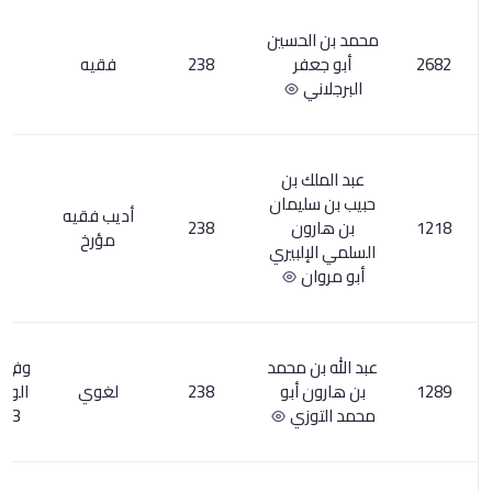
حسين
ر
238
فقيه
1
 بن
يمان
أديب فقيه
ن
238
16
مؤرخ
لبيري
ن
 محمد
وفي بغية
أبو
238
لغوي
الوعاة ت
5
زي
233هـ