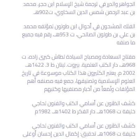
الجواهر والدرر في ترجمة شيخ الإسلام ابن حجر، محمد
بن عبد الرحمن شمس الدين السخاوي، ت902هـ
الفلك المشحون في أحوال ابن طولون لمؤلفه محمد
بن علي بن طولون الصالحي، ت 953هـ، رقم فيه جميع
ما صنفه
مفتاح السعادة ومصباح السيادة لطاش كبرى زاده، ت
968هـ، دار الكتب العلمية. بيروت. لبنان ط 3. 1422هـ.
2002 م. يعتبر الكثيرون هذا الكتاب موسوعة في تاريخ
العلوم الإسلامية وتصنيفها، جمع فيه مصنفه أهم
المؤلفات ولُمعاً من أخبار مصنفيها وكتبهم
كشف الظنون عن أسامي الكتب والفنون لحاجي
خليفة ت 1068هـ. دار الفكر ط 1402هـ. 1982م
كشف الظنون عن أسامي الكتب والفنون لحاجي
خليفة ت 1068هـ تحقيق: إكمال الدين إحسان أوغلى