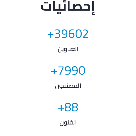
إحصائيات
+
39602
العناوين
+
7990
المصنفون
+
88
الفنون