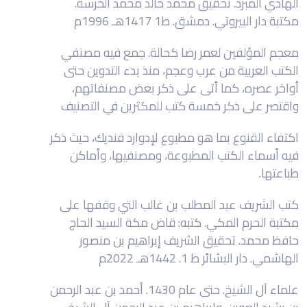
الهادي المبرد. تحقيق محمد خالد محمد الخرسة.
مكتبة دار البيروتي. دمشق. ط1 1417هـ 1996م
معجم المؤلفين لعمر رضا كحالة. جمع فيه مصنفي
الكتب العربية من عرب وعجم، منذ بدء التدوين حتى
أواخر عصره، كما أتى على ذكر بعض مصنفاتهم،
واقتصر على ذكر خمسة كتب للمكثرين في التصنيف
اكتفاء القنوع بما هو مطبوع لإدوارد فنديك، حيث ذكر
فيه أسماء الكتب المطبوعة، ومصنفيها، وأماكن
طباعتها.
كتب الشريف عبد المطلب بن غالب التي وقفها على
مكتبة الحرم المكي. كتبه: قاض مكة السيد الحاج
حافظ محمد. تحقيق الشريف إبراهيم بن منصور
الهاشمي. دار البشائر ط 1. 1442هـ 2022م
علماء آل الشيخ. حتى عام 1430. أحمد بن عبد الرحمن