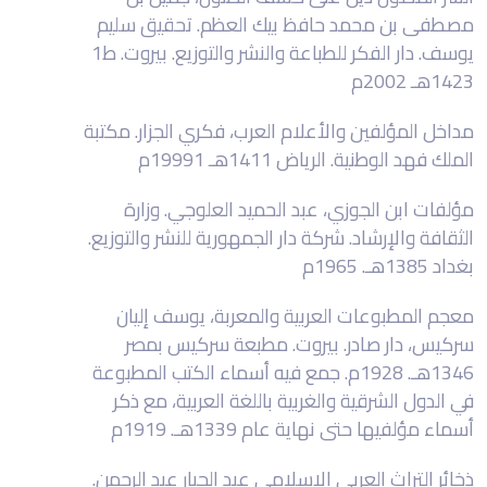
مصطفى بن محمد حافظ بيك العظم. تحقيق سليم
يوسف. دار الفكر للطباعة والنشر والتوزيع. بيروت. ط1
1423هـ 2002م
مداخل المؤلفين والأعلام العرب، فكري الجزار. مكتبة
الملك فهد الوطنية. الرياض 1411هـ 19991م
مؤلفات ابن الجوزي، عبد الحميد العلوجي. وزارة
الثقافة والإرشاد. شركة دار الجمهورية للنشر والتوزيع.
بغداد 1385هـ. 1965م
معجم المطبوعات العربية والمعربة، يوسف إليان
سركيس، دار صادر. بيروت. مطبعة سركيس بمصر
1346هـ. 1928م. جمع فيه أسماء الكتب المطبوعة
في الدول الشرقية والغربية باللغة العربية، مع ذكر
أسماء مؤلفيها حتى نهاية عام 1339هـ. 1919م
ذخائر التراث العربي الإسلامي عبد الجبار عبد الرحمن.