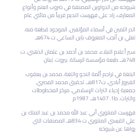
شيوخه من الدواوين المصنفة في ضروب العلم وأنواع
المعارف، زاد على فهرست النديم قريباً من مائتي عام
الدر الثمين في أسماء المؤلفين. الموجود قطعة منه.
لعلي بن أنجب المعروف بابن الساعي ت 674هـ
سير أعلام النبلاء، محمد بن أحمد بن عثمان الذهبي، ت
748هـ. طبعة مؤسسة الرسالة. بيروت. لبنان
البلغة في تراجم أئمة النحو واللغة، محمد بن يعقوب
الفيروز أبادي، ت817هـ. تحقيق محمد المصري.
جمعية إحياء التراث الإسلامي. مركز المخطوطات
والتراث. ط1. 1407هـ. 1987م
فهرست المنتوري أبي عبد الله محمد بن عبد الملك بن
علي القيسي المنتوري ت 834هـ المصنفات التي
رواها عن شيوخه