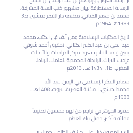
بن رشيد العوين. وإبراهيم بن عبد الرحمن آل الشيخ
الرسالة المستطرفة لبيان مشهور كتب السنة المشرفة،
محمد بن جعفر الكتاني. مطبعة دار الفكر دمشق. ط3
1383هـ 1964م
تاريخ المكتبات الإسلامية ومن ألف في الكتب. محمد
عبد الحي بن عبد الكبير الكتاني. تحقيق أحمد شوقي
بنبين وعبد القادر سعود. مركز الدراسات والأبحاث
وإحياء التراث. الرابطة المحمدية للعلماء. الرباط.
المغرب. ط1. 1434هـ . 2013م
مصادر الفكر الإسلامي في اليمن. عبد الله
محمدالحبشي. المكتبة العصرية. بيروت. 1408هـ ـ
1988م
عقود الجوهر في تراجم من لهم خمسون تصنيفاً
فمائة فأكثر، جميل بيك العظم
السر المصون ذيل على كشف الظنون، جميل بن