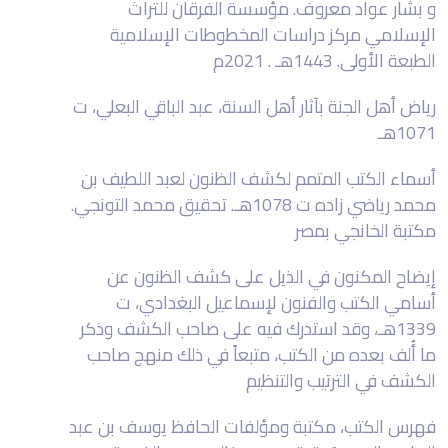
و بشار عواد معروف. مؤسسة الفرقان للتراث
الإسلامي مركز دراسات المخطوطات الإسلامية
الطبعة الأولى. 1443هـ . 2021م
رياض أهل الجنة بآثار أهل السنة، عبد الباقي البعلي، ت
1071هـ
أسماء الكتب المتمم لكشف الظنون لعبد اللطيف بن
محمد رياضي زاده ت 1078هـ. تحقيق محمد التونجي.
مكتبة الخانجي بمصر
إيضاح المكنون في الذيل على كشف الظنون عن
أسامي الكتب والفنون لإسماعيل البغدادي، ت
1339هـ، وقد استدرك فيه على صاحب الكشف وذكر
ما أُلف بعده من الكتب، متبعاً في ذلك منهج صاحب
الكشف في الترتيب والتنظيم
فهرس الكتب، مكتبة ومؤلفات الحافظ يوسف بن عبد