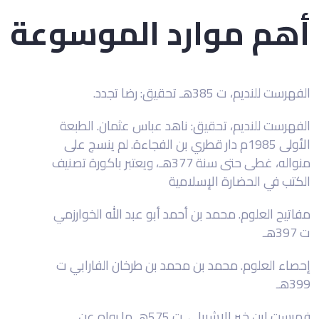
أهم موارد الموسوعة
الفهرست للنديم، ت 385هـ تحقيق: رضا تجدد.
الفهرست للنديم، تحقيق: ناهد عباس عثمان. الطبعة
الأولى 1985م دار قطري بن الفجاءة.
لم ينسج على
منواله، غطى حتى سنة 377هـ، ويعتبر باكورة تصنيف
الكتب في الحضارة الإسلامية
مفاتيح العلوم. محمد بن أحمد أبو عبد الله الخوارزمي
ت 397هـ
إحصاء العلوم. محمد بن محمد بن طرخان الفارابي ت
399هـ
فهرست ابن خير الإشبيلي. ت 575هـ ما رواه عن