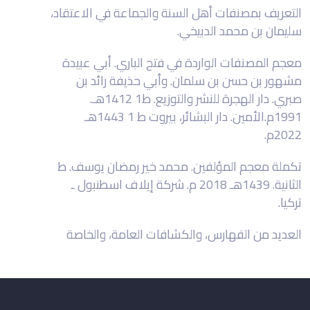
التعريف بمصنفات أهل السنة والجماعة في الاعتقاد،
سليمان بن محمد الدبيخي.
معجم المصنفات الواردة في فتح الباري. أبي عبيدة
مشهور بن حسن بن سلمان. وأبي حذيفة رائد بن
صبري. دار الهجرة للنشر والتوزيع. ط1 1412هـ.
1991م.الأمين. دار البشائر، بيروت ط 1 1443هـ
2022م.
تكملة معجم المؤلفين. محمد خير رمضان يوسف. ط
الثانية. 1439هـ 2018 م. شركة إيلاف اسطنبول ـ
تركيا.
العديد من الفهارس، والكشافات العامة، والخاصة