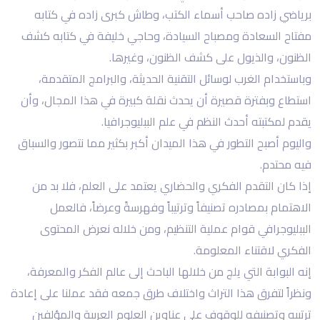
برياضي زاده صاحب أسماء الكتب، وطاش كبرى زاده في كتابه
مفتاح السعادة ومصباح السيادة، وحاجي خليفة في كتابه كشف
الظنون، والذيول على كشف الظنون، وغيرها.
وباستخدام الغرب لوسائل التقنية الحديثة، والبرامج المتقدمة،
استطاع وبفترة قصيرة أن يحدث نقلة كبيرة في هذا المجال، وأن
يقدم لمكتبته أحدث النظم في علم الببليوجرافيا.
واليوم أصبح التطور في هذا الميدان أكبر بكثير مما نتصور والسباق
فيه محتدم.
إذا كان التقدم الفكري والحضاري يعتمد على العلم، فلا بد من
الاهتمام بمصادره تصنيفاً وترتيباً وفهرسةً وعرضاً، فالعمل
الببليوجرافي قوام عملية التنظيم، ومن خلاله نعرض المحتوى
الفكري لاقتناء المعلومة.
إنه البوابة التي يلج من خلالها الباحث إلى عالم الفكر والمعرفة،
ونظراً لتفرق هذا التراث واختلاف طرق جمعه فقد عملنا على إعادة
ترتيبه وتصنيفه للوقوف على عناوين العلوم العربية والمؤلفين