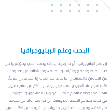
البحث وعلم الببليوجرافيا
إن علم الببليوجرافيا، أو ما يعرف ببيانات وصف الكتب ومؤلفيها من
حيث الضبط والجمع والترتيب والتصنيف، وما يتطلبه من معلومات
عن العناوين والمصنفين، ما عُرف عند الغرب إلا منذ قرنين تقريباً،
لكنه قديم عند العرب والمسلمين، يرجع إلى أكثر من عشرة قرون،
ابتداءً مما وضعه النديم صاحب الفهرست المشهور، والخوارزمي
في كتابه مفاتيح العلوم، وفهرست ابن خير وما رواه عن شيوخه
من الكتب، وفهرست المنتوري ما رواه عن شيوخه من الكتب، مروراً